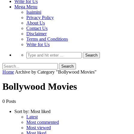
Write for Us
Mega Menu
Isaimini
Privacy Policy
About Us
Contact Us
Disclaimer
Terms and Conditions
Write for Us
Home
Archive by Category "Bollywood Movies"
Bollywood Movies
0 Posts
Sort by:
Most liked
Latest
Most commented
Most viewed
Most liked