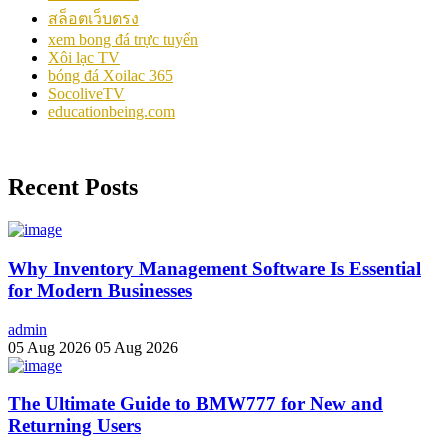
สล็อตเว็บตรง
xem bong đá trực tuyến
Xôi lạc TV
bóng đá Xoilac 365
SocoliveTV
educationbeing.com
Recent Posts
Why Inventory Management Software Is Essential
for Modern Businesses
admin
05 Aug 2026
05 Aug 2026
The Ultimate Guide to BMW777 for New and
Returning Users