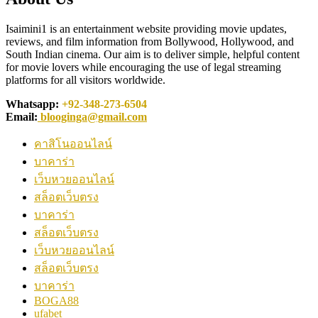
Isaimini1 is an entertainment website providing movie updates,
reviews, and film information from Bollywood, Hollywood, and
South Indian cinema. Our aim is to deliver simple, helpful content
for movie lovers while encouraging the use of legal streaming
platforms for all visitors worldwide.
Whatsapp:
+92-348-273-6504
Email:
blooginga@gmail.com
คาสิโนออนไลน์
บาคาร่า
เว็บหวยออนไลน์
สล็อตเว็บตรง
บาคาร่า
สล็อตเว็บตรง
เว็บหวยออนไลน์
สล็อตเว็บตรง
บาคาร่า
BOGA88
ufabet