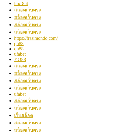
lmc 8.4
สล็อตเว็บตรง
สล็อตเว็บตรง
สล็อตเว็บตรง
สล็อตเว็บตรง
https://frasimondo.com/
qh88
qh88
ufabet
YO88
สล็อตเว็บตรง
สล็อตเว็บตรง
สล็อตเว็บตรง
สล็อตเว็บตรง
ufabet
สล็อตเว็บตรง
สล็อตเว็บตรง
เว็บสล็อต
สล็อตเว็บตรง
สล็อตเว็บตรง