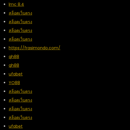
lmc 8.4
สล็อตเว็บตรง
สล็อตเว็บตรง
สล็อตเว็บตรง
สล็อตเว็บตรง
https://frasimondo.com/
qh88
qh88
ufabet
YO88
สล็อตเว็บตรง
สล็อตเว็บตรง
สล็อตเว็บตรง
สล็อตเว็บตรง
ufabet