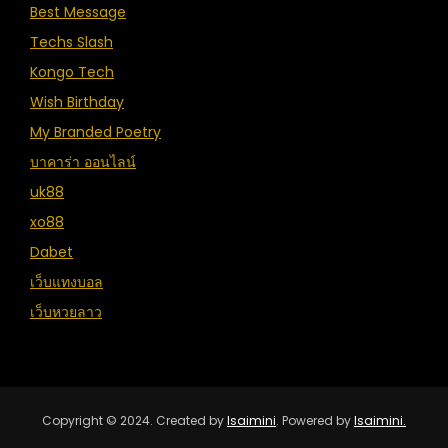
Best Message
Techs Slash
Kongo Tech
Wish Birthday
My Branded Poetry
บาคาร่า ออนไลน์
uk88
xo88
Dabet
เว็บแทงบอล
เว็บหวยลาว
Copyright © 2024. Created by
Isaimini
. Powered by
Isaimini.