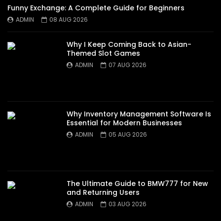
Funny Exchange: A Complete Guide for Beginners
ADMIN
08 AUG 2026
Why I Keep Coming Back to Asian-
Themed Slot Games
ADMIN
07 AUG 2026
Why Inventory Management Software Is
Essential for Modern Businesses
ADMIN
05 AUG 2026
The Ultimate Guide to BMW777 for New
and Returning Users
ADMIN
03 AUG 2026