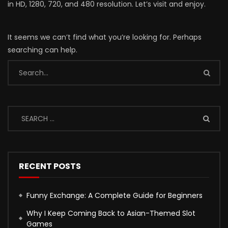
in HD, 1280, 720, and 480 resolution. Let’s visit and enjoy.
It seems we can’t find what you’re looking for. Perhaps
searching can help.
RECENT POSTS
Funny Exchange: A Complete Guide for Beginners
Why I Keep Coming Back to Asian-Themed Slot
Games