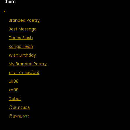
them.
Branded Poetry
Best Message
Techs Slash
Kongo Tech
Wish Birthday
My Branded Poetry
บาคาร่า ออนไลน์
uk88
xo88
Dabet
เว็บแทงบอล
เว็บหวยลาว