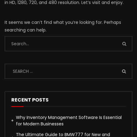
in HD, 1280, 720, and 480 resolution. Let’s visit and enjoy.
It seems we can’t find what you’re looking for. Perhaps
searching can help.
RECENT POSTS
Why Inventory Management Software Is Essential
for Modern Businesses
The Ultimate Guide to BMW777 for New and