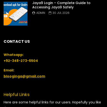
Jaya9 Login – Complete Guide to
Accessing Jaya9 Safely
ADMIN
30 JUL 2026
CONTACT US
Whatsapp:
+92-348-273-6504
Email:
blooginga@gmail.com
Helpful Links
Here are some helpful links for our users. Hopefully you like