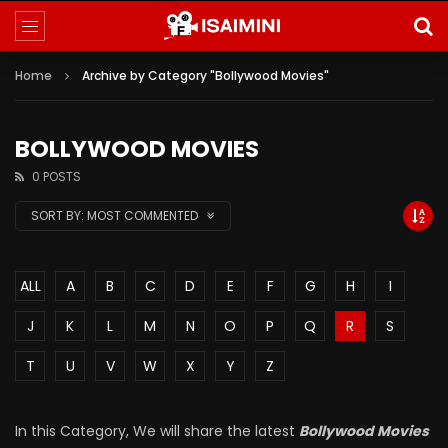
Home
Archive by Category "Bollywood Movies"
BOLLYWOOD MOVIES
0 POSTS
SORT BY:
MOST COMMENTED
ALL
A
B
C
D
E
F
G
H
I
J
K
L
M
N
O
P
Q
R
S
T
U
V
W
X
Y
Z
In this Category, We will share the latest
Bollywood Movies