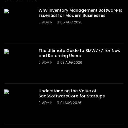
Why Inventory Management Software Is
Essential for Modern Businesses
ADMIN
05 AUG 2026
The Ultimate Guide to BMW777 for New
and Returning Users
ADMIN
03 AUG 2026
Understanding the Value of
SaaSSoftwareCore for Startups
ADMIN
01 AUG 2026