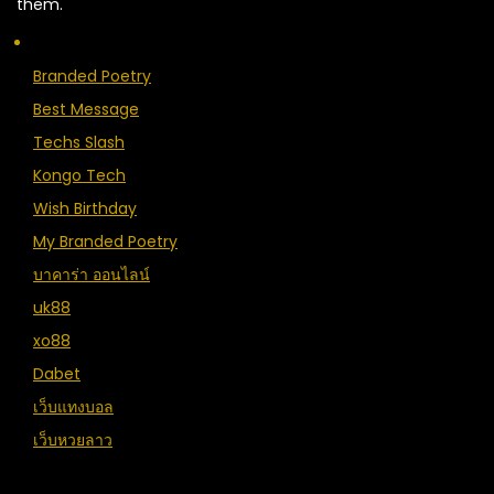
them.
Branded Poetry
Best Message
Techs Slash
Kongo Tech
Wish Birthday
My Branded Poetry
บาคาร่า ออนไลน์
uk88
xo88
Dabet
เว็บแทงบอล
เว็บหวยลาว