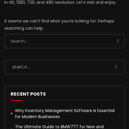
in HD, 1280, 720, and 480 resolution. Let’s visit and enjoy.
It seems we can’t find what you’re looking for. Perhaps
searching can help.
RECENT POSTS
Why Inventory Management Software Is Essential
for Modern Businesses
The Ultimate Guide to BMW777 for New and