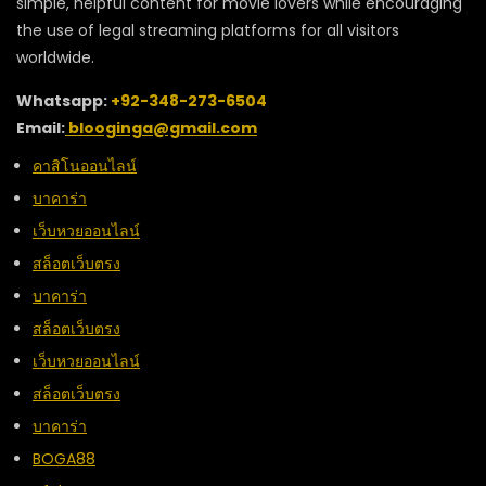
simple, helpful content for movie lovers while encouraging
the use of legal streaming platforms for all visitors
worldwide.
Whatsapp:
+92-348-273-6504
Email:
blooginga@gmail.com
คาสิโนออนไลน์
บาคาร่า
เว็บหวยออนไลน์
สล็อตเว็บตรง
บาคาร่า
สล็อตเว็บตรง
เว็บหวยออนไลน์
สล็อตเว็บตรง
บาคาร่า
BOGA88