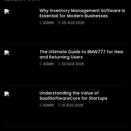
Why Inventory Management Software Is
Essential for Modern Businesses
ADMIN
05 AUG 2026
The Ultimate Guide to BMW777 for New
and Returning Users
ADMIN
03 AUG 2026
Understanding the Value of
SaaSSoftwareCore for Startups
ADMIN
01 AUG 2026