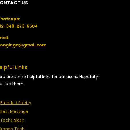
ONTACT US
hatsapp:
92-348-273-6504
mail:
looginga@gmail.com
elpful Links
re are some helpful links for our users. Hopefully
u like them.
Branded Poetry
Best Message
Techs Slash
Kongo Tech