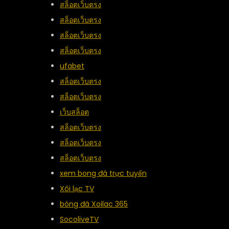
สล็อตเว็บตรง
สล็อตเว็บตรง
สล็อตเว็บตรง
สล็อตเว็บตรง
ufabet
สล็อตเว็บตรง
สล็อตเว็บตรง
เว็บสล็อต
สล็อตเว็บตรง
สล็อตเว็บตรง
สล็อตเว็บตรง
xem bong đá trực tuyến
Xôi lạc TV
bóng đá Xoilac 365
SocoliveTV