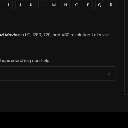
I
J
K
L
M
N
O
P
Q
R
od Movies
in HD, 1280, 720, and 480 resolution. Let’s visit
erhaps searching can help.