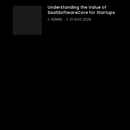
Understanding the Value of
SaaSSoftwareCore for Startups
ADMIN
01 AUG 2026