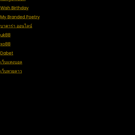
Wish Birthday
My Branded Poetry
บาคาร่า ออนไลน์
uk88
xo88
Dabet
เว็บแทงบอล
เว็บหวยลาว