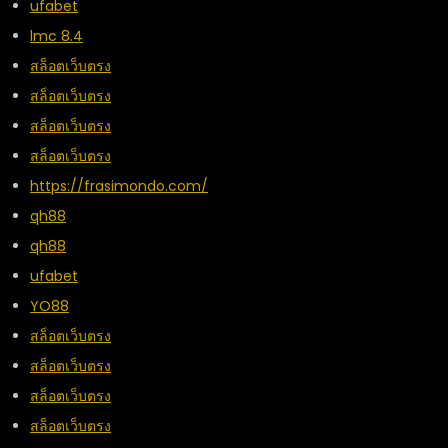
ufabet
lmc 8.4
สล็อตเว็บตรง
สล็อตเว็บตรง
สล็อตเว็บตรง
สล็อตเว็บตรง
https://frasimondo.com/
qh88
qh88
ufabet
YO88
สล็อตเว็บตรง
สล็อตเว็บตรง
สล็อตเว็บตรง
สล็อตเว็บตรง