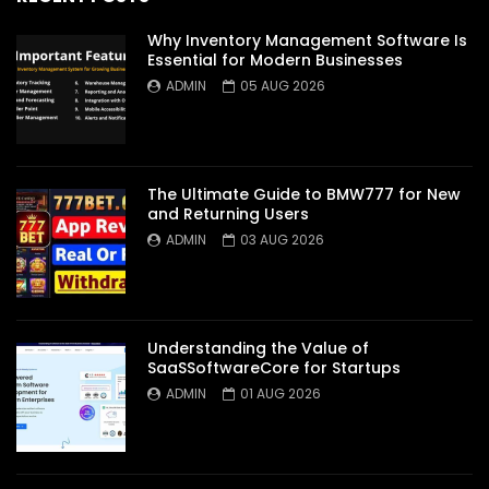
Why Inventory Management Software Is
Essential for Modern Businesses
ADMIN
05 AUG 2026
The Ultimate Guide to BMW777 for New
and Returning Users
ADMIN
03 AUG 2026
Understanding the Value of
SaaSSoftwareCore for Startups
ADMIN
01 AUG 2026