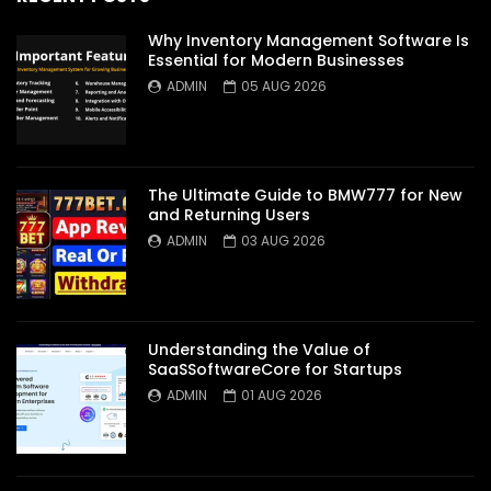
Why Inventory Management Software Is
Essential for Modern Businesses
ADMIN
05 AUG 2026
The Ultimate Guide to BMW777 for New
and Returning Users
ADMIN
03 AUG 2026
Understanding the Value of
SaaSSoftwareCore for Startups
ADMIN
01 AUG 2026