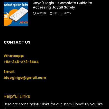
Jaya9 Login – Complete Guide to
Accessing Jaya9 Safely
ADMIN
30 JUL 2026
CONTACT US
Whatsapp:
+92-348-273-6504
Email:
blooginga@gmail.com
Helpful Links
Here are some helpful links for our users. Hopefully you like