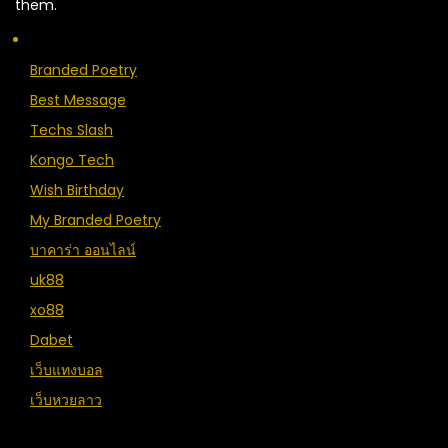
them.
Branded Poetry
Best Message
Techs Slash
Kongo Tech
Wish Birthday
My Branded Poetry
บาคาร่า ออนไลน์
uk88
xo88
Dabet
เว็บแทงบอล
เว็บหวยลาว