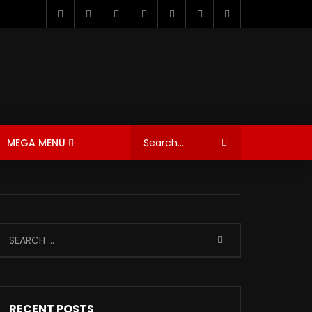
MEGA MENU
RECENT POSTS