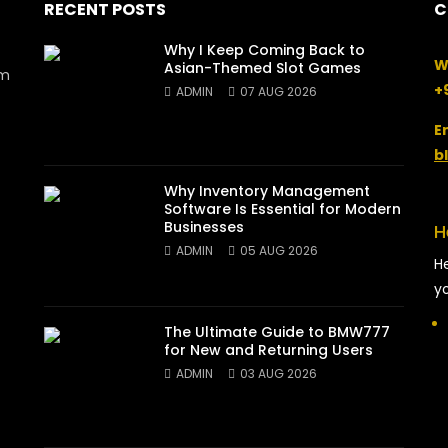
RECENT POSTS
C
Why I Keep Coming Back to
W
Asian-Themed Slot Games
om
+
ADMIN
07 AUG 2026
E
b
Why Inventory Management
Software Is Essential for Modern
Businesses
H
ADMIN
05 AUG 2026
He
yo
The Ultimate Guide to BMW777
for New and Returning Users
ADMIN
03 AUG 2026