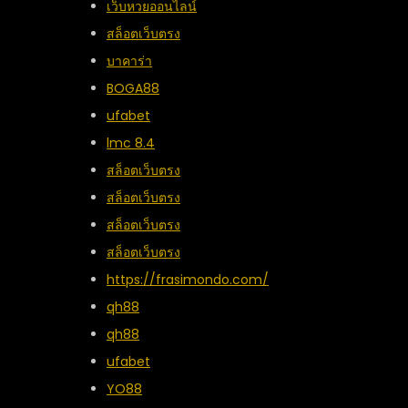
เว็บหวยออนไลน์
สล็อตเว็บตรง
บาคาร่า
BOGA88
ufabet
lmc 8.4
สล็อตเว็บตรง
สล็อตเว็บตรง
สล็อตเว็บตรง
สล็อตเว็บตรง
https://frasimondo.com/
qh88
qh88
ufabet
YO88