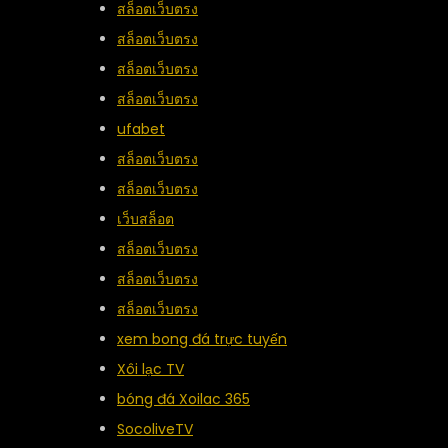
สล็อตเว็บตรง
สล็อตเว็บตรง
สล็อตเว็บตรง
สล็อตเว็บตรง
ufabet
สล็อตเว็บตรง
สล็อตเว็บตรง
เว็บสล็อต
สล็อตเว็บตรง
สล็อตเว็บตรง
สล็อตเว็บตรง
xem bong đá trực tuyến
Xôi lạc TV
bóng đá Xoilac 365
SocoliveTV