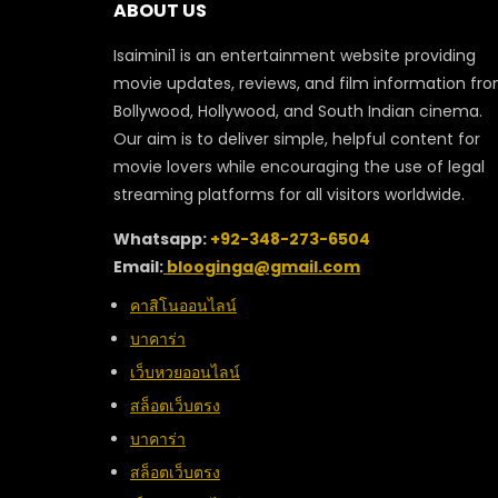
ABOUT US
Isaimini1 is an entertainment website providing
movie updates, reviews, and film information fr
Bollywood, Hollywood, and South Indian cinema.
Our aim is to deliver simple, helpful content for
movie lovers while encouraging the use of legal
streaming platforms for all visitors worldwide.
Whatsapp:
+92-348-273-6504
Email:
blooginga@gmail.com
คาสิโนออนไลน์
บาคาร่า
เว็บหวยออนไลน์
สล็อตเว็บตรง
บาคาร่า
สล็อตเว็บตรง