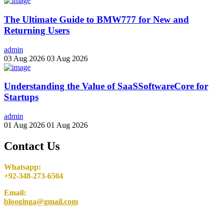
The Ultimate Guide to BMW777 for New and
Returning Users
admin
03 Aug 2026
03 Aug 2026
Understanding the Value of SaaSSoftwareCore for
Startups
admin
01 Aug 2026
01 Aug 2026
Contact Us
Whatsapp:
+92-348-273-6504
Email:
blooginga@gmail.com