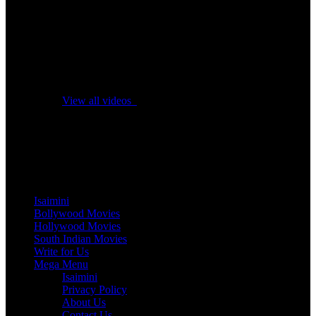
No videos yet!
Click on "Watch later" to put videos here
View all videos
Don't miss new videos
Sign in to see updates from your favourite channels
Isaimini
Bollywood Movies
Hollywood Movies
South Indian Movies
Write for Us
Mega Menu
Isaimini
Privacy Policy
About Us
Contact Us