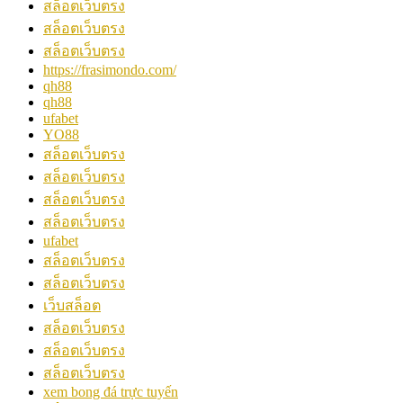
สล็อตเว็บตรง
สล็อตเว็บตรง
สล็อตเว็บตรง
https://frasimondo.com/
qh88
qh88
ufabet
YO88
สล็อตเว็บตรง
สล็อตเว็บตรง
สล็อตเว็บตรง
สล็อตเว็บตรง
ufabet
สล็อตเว็บตรง
สล็อตเว็บตรง
เว็บสล็อต
สล็อตเว็บตรง
สล็อตเว็บตรง
สล็อตเว็บตรง
xem bong đá trực tuyến