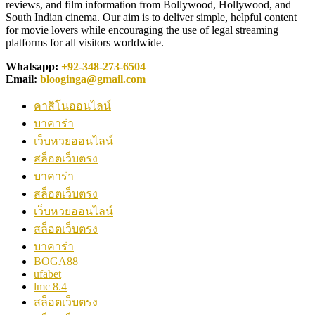
reviews, and film information from Bollywood, Hollywood, and
South Indian cinema. Our aim is to deliver simple, helpful content
for movie lovers while encouraging the use of legal streaming
platforms for all visitors worldwide.
Whatsapp:
+92-348-273-6504
Email:
blooginga@gmail.com
คาสิโนออนไลน์
บาคาร่า
เว็บหวยออนไลน์
สล็อตเว็บตรง
บาคาร่า
สล็อตเว็บตรง
เว็บหวยออนไลน์
สล็อตเว็บตรง
บาคาร่า
BOGA88
ufabet
lmc 8.4
สล็อตเว็บตรง