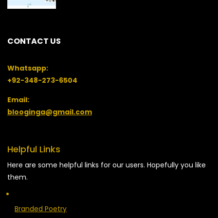
CONTACT US
Whatsapp:
+92-348-273-6504
Email:
blooginga@gmail.com
Helpful Links
Here are some helpful links for our users. Hopefully you like
them.
Branded Poetry