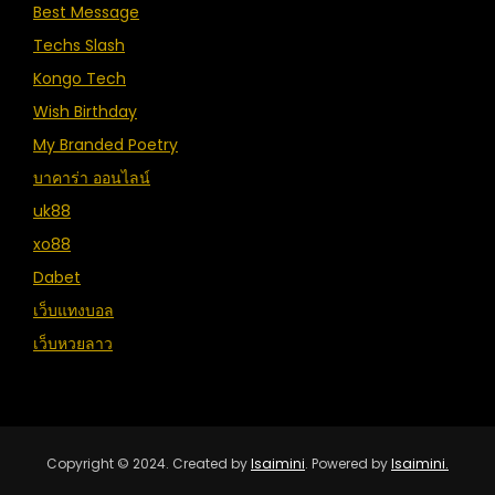
Best Message
Techs Slash
Kongo Tech
Wish Birthday
My Branded Poetry
บาคาร่า ออนไลน์
uk88
xo88
Dabet
เว็บแทงบอล
เว็บหวยลาว
Copyright © 2024. Created by
Isaimini
. Powered by
Isaimini.