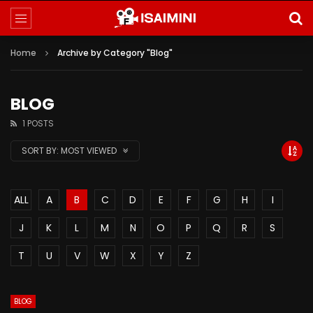
Home
Archive by Category "Blog"
BLOG
1 POSTS
SORT BY:
MOST VIEWED
ALL
A
B
C
D
E
F
G
H
I
J
K
L
M
N
O
P
Q
R
S
T
U
V
W
X
Y
Z
BLOG