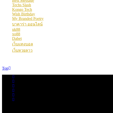
Best Message
Techs Slash
Kongo Tech
Wish Birthday
My Branded Poetry
บาคาร่า ออนไลน์
uk88
xo88
Dabet
เว็บแทงบอล
เว็บหวยลาว
Top