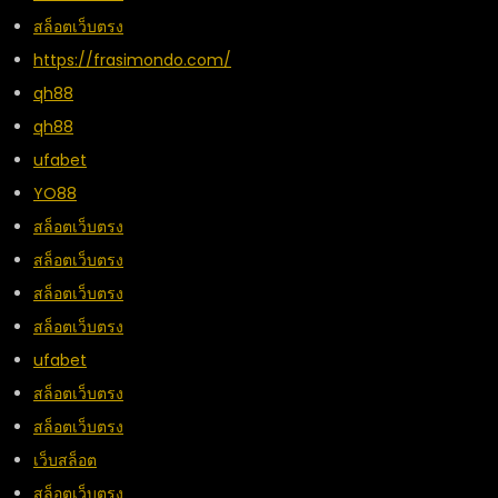
สล็อตเว็บตรง
https://frasimondo.com/
qh88
qh88
ufabet
YO88
สล็อตเว็บตรง
สล็อตเว็บตรง
สล็อตเว็บตรง
สล็อตเว็บตรง
ufabet
สล็อตเว็บตรง
สล็อตเว็บตรง
เว็บสล็อต
สล็อตเว็บตรง