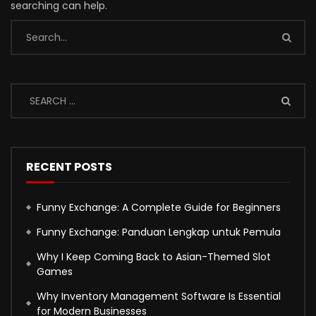
searching can help.
RECENT POSTS
Funny Exchange: A Complete Guide for Beginners
Funny Exchange: Panduan Lengkap untuk Pemula
Why I Keep Coming Back to Asian-Themed Slot
Games
Why Inventory Management Software Is Essential
for Modern Businesses