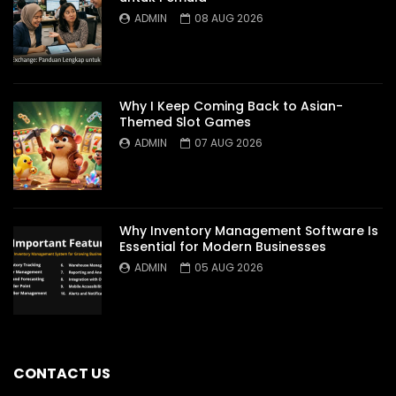
ADMIN
08 AUG 2026
Why I Keep Coming Back to Asian-
Themed Slot Games
ADMIN
07 AUG 2026
Why Inventory Management Software Is
Essential for Modern Businesses
ADMIN
05 AUG 2026
CONTACT US