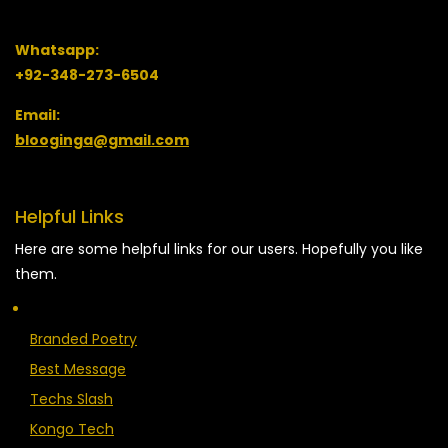
Whatsapp:
+92-348-273-6504
Email:
blooginga@gmail.com
Helpful Links
Here are some helpful links for our users. Hopefully you like
them.
Branded Poetry
Best Message
Techs Slash
Kongo Tech