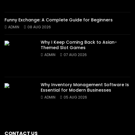
Funny Exchange: A Complete Guide for Beginners
ADMIN
08 AUG 2026
Why I Keep Coming Back to Asian-
Themed Slot Games
ADMIN
07 AUG 2026
Why Inventory Management Software Is
Essential for Modern Businesses
ADMIN
05 AUG 2026
CONTACT US