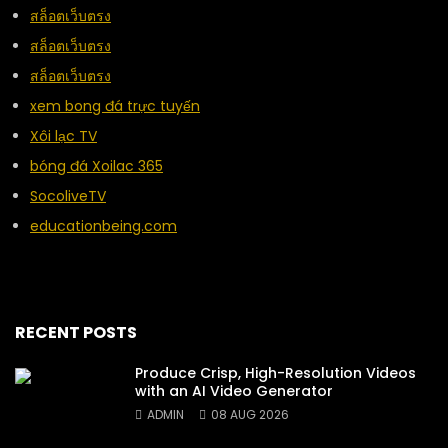
สล็อตเว็บตรง
สล็อตเว็บตรง
สล็อตเว็บตรง
xem bong đá trực tuyến
Xôi lạc TV
bóng đá Xoilac 365
SocoliveTV
educationbeing.com
RECENT POSTS
Produce Crisp, High-Resolution Videos
with an AI Video Generator
ADMIN
08 AUG 2026