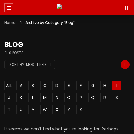
Home
Archive by Category "Blog"
BLOG
0 POSTS
SORT BY:
MOST LIKED
ALL
A
B
C
D
E
F
G
H
I
J
K
L
M
N
O
P
Q
R
S
T
U
V
W
X
Y
Z
It seems we can’t find what you’re looking for. Perhaps