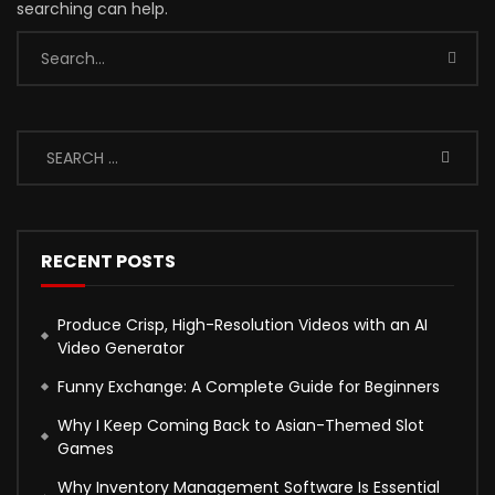
searching can help.
RECENT POSTS
Produce Crisp, High-Resolution Videos with an AI
Video Generator
Funny Exchange: A Complete Guide for Beginners
Why I Keep Coming Back to Asian-Themed Slot
Games
Why Inventory Management Software Is Essential