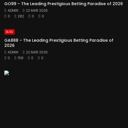
GO99 – The Leading Prestigious Betting Paradise of 2026
ADMIN
22 MAR 2026
0
282
0
0
BLOG
GA888 – The Leading Prestigious Betting Paradise of
2026
ADMIN
22 MAR 2026
0
158
0
0