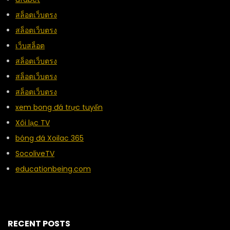
สล็อตเว็บตรง
สล็อตเว็บตรง
เว็บสล็อต
สล็อตเว็บตรง
สล็อตเว็บตรง
สล็อตเว็บตรง
xem bong đá trực tuyến
Xôi lạc TV
bóng đá Xoilac 365
SocoliveTV
educationbeing.com
RECENT POSTS