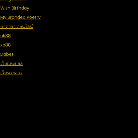
Wish Birthday
My Branded Poetry
บาคาร่า ออนไลน์
uk88
xo88
Dabet
เว็บแทงบอล
เว็บหวยลาว