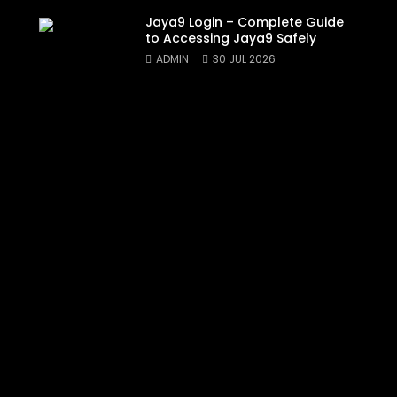
Jaya9 Login – Complete Guide
to Accessing Jaya9 Safely
ADMIN
30 JUL 2026