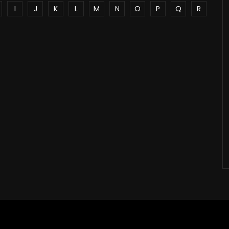
I
J
K
L
M
N
O
P
Q
R