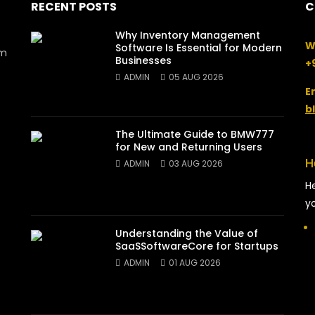
RECENT POSTS
C
Why Inventory Management
W
Software Is Essential for Modern
om
Businesses
+
ADMIN
05 AUG 2026
E
b
The Ultimate Guide to BMW777
for New and Returning Users
H
ADMIN
03 AUG 2026
He
yo
Understanding the Value of
SaaSSoftwareCore for Startups
ADMIN
01 AUG 2026