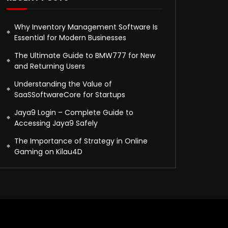
Why Inventory Management Software Is
Essential for Modern Businesses
The Ultimate Guide to BMW777 for New
and Returning Users
Understanding the Value of
SaaSSoftwareCore for Startups
Jaya9 Login – Complete Guide to
Accessing Jaya9 Safely
The Importance of Strategy in Online
Gaming on Kilau4D