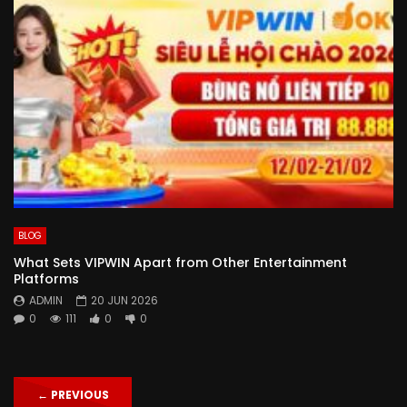
BLOG
What Sets VIPWIN Apart from Other Entertainment
Platforms
ADMIN
20 JUN 2026
0
111
0
0
←
PREVIOUS