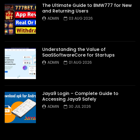
The Ultimate Guide to BMW777 for New
and Returning Users
ADMIN
03 AUG 2026
Understanding the Value of
SaaSSoftwareCore for Startups
ADMIN
01 AUG 2026
Jaya9 Login – Complete Guide to
Accessing Jaya9 Safely
ADMIN
30 JUL 2026