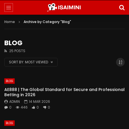
Home
Archive by Category "Blog"
BLOG
25 POSTS
SORT BY:
MOST VIEWED
BLOG
AE888 | The Global Standard for Secure and Professional
Betting in 2026
ADMIN
14 MAR 2026
0
446
0
0
BLOG