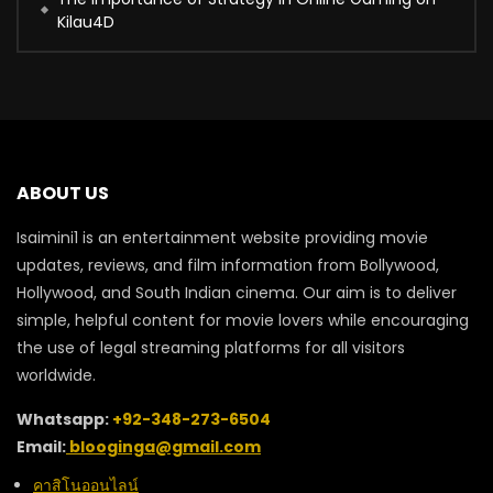
Kilau4D
ABOUT US
Isaimini1 is an entertainment website providing movie
updates, reviews, and film information from Bollywood,
Hollywood, and South Indian cinema. Our aim is to deliver
simple, helpful content for movie lovers while encouraging
the use of legal streaming platforms for all visitors
worldwide.
Whatsapp:
+92-348-273-6504
Email:
blooginga@gmail.com
คาสิโนออนไลน์