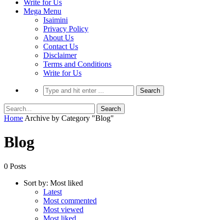
Write for Us
Mega Menu
Isaimini
Privacy Policy
About Us
Contact Us
Disclaimer
Terms and Conditions
Write for Us
Home
Archive by Category "Blog"
Blog
0 Posts
Sort by:
Most liked
Latest
Most commented
Most viewed
Most liked