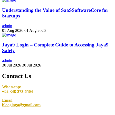
Understanding the Value of SaaSSoftwareCore for
Startups
admin
01 Aug 2026
01 Aug 2026
Jaya9 Login – Complete Guide to Accessing Jaya9
Safely
admin
30 Jul 2026
30 Jul 2026
Contact Us
Whatsapp:
+92-348-273-6504
Email:
blooginga@gmail.com