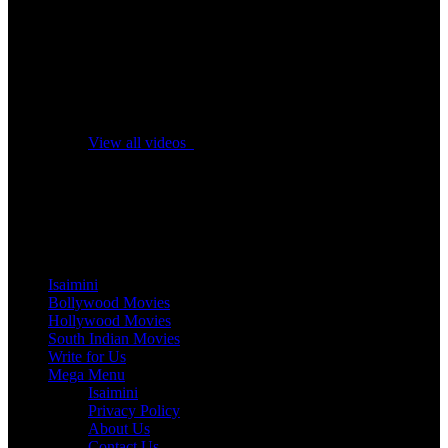
No videos yet!
Click on "Watch later" to put videos here
View all videos
Don't miss new videos
Sign in to see updates from your favourite channels
Isaimini
Bollywood Movies
Hollywood Movies
South Indian Movies
Write for Us
Mega Menu
Isaimini
Privacy Policy
About Us
Contact Us