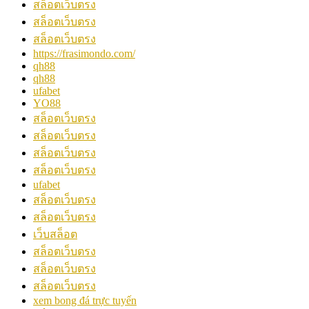
สล็อตเว็บตรง
สล็อตเว็บตรง
สล็อตเว็บตรง
https://frasimondo.com/
qh88
qh88
ufabet
YO88
สล็อตเว็บตรง
สล็อตเว็บตรง
สล็อตเว็บตรง
สล็อตเว็บตรง
ufabet
สล็อตเว็บตรง
สล็อตเว็บตรง
เว็บสล็อต
สล็อตเว็บตรง
สล็อตเว็บตรง
สล็อตเว็บตรง
xem bong đá trực tuyến