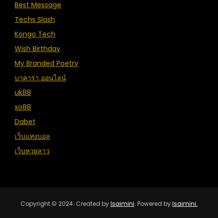
Best Message
Techs Slash
Kongo Tech
Wish Birthday
My Branded Poetry
บาคาร่า ออนไลน์
uk88
xo88
Dabet
เว็บแทงบอล
เว็บหวยลาว
Copyright © 2024. Created by
Isaimini
. Powered by
Isaimini.