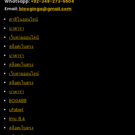
Whatsapp:
+92-348-273-6504
Email:
blooginga@gmail.com
คาสิโนออนไลน์
บาคาร่า
เว็บหวยออนไลน์
สล็อตเว็บตรง
บาคาร่า
สล็อตเว็บตรง
เว็บหวยออนไลน์
สล็อตเว็บตรง
บาคาร่า
BOGA88
ufabet
lmc 8.4
สล็อตเว็บตรง