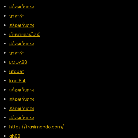
สล็อตเว็บตรง
บาคาร่า
สล็อตเว็บตรง
เว็บหวยออนไลน์
สล็อตเว็บตรง
บาคาร่า
BOGA88
ufabet
lmc 8.4
สล็อตเว็บตรง
สล็อตเว็บตรง
สล็อตเว็บตรง
สล็อตเว็บตรง
https://frasimondo.com/
qh88