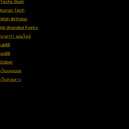
Techs Slash
Kongo Tech
Wish Birthday
My Branded Poetry
บาคาร่า ออนไลน์
uk88
xo88
Dabet
เว็บแทงบอล
เว็บหวยลาว