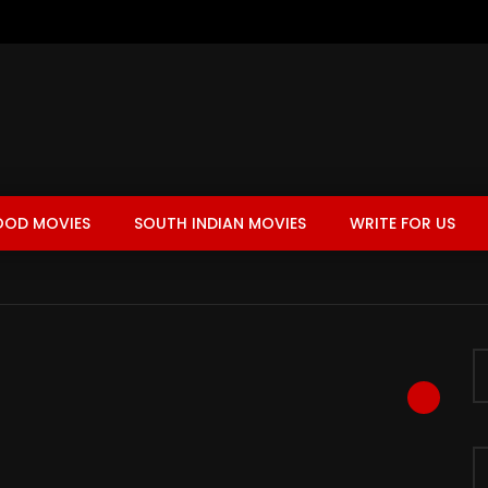
OOD MOVIES
SOUTH INDIAN MOVIES
WRITE FOR US