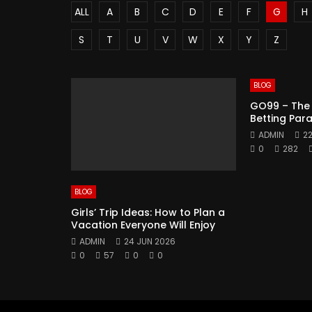
ALL
A
B
C
D
E
F
G
H
S
T
U
V
W
X
Y
Z
BLOG
GO99 – The 
Betting Par
ADMIN
2
0
282
BLOG
Girls’ Trip Ideas: How to Plan a
Vacation Everyone Will Enjoy
ADMIN
24 JUN 2026
0
57
0
0