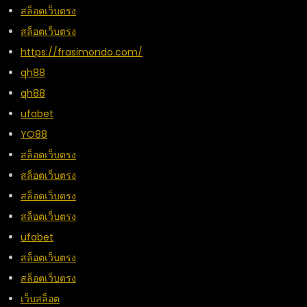
สล็อตเว็บตรง
สล็อตเว็บตรง
https://frasimondo.com/
qh88
qh88
ufabet
YO88
สล็อตเว็บตรง
สล็อตเว็บตรง
สล็อตเว็บตรง
สล็อตเว็บตรง
ufabet
สล็อตเว็บตรง
สล็อตเว็บตรง
เว็บสล็อต