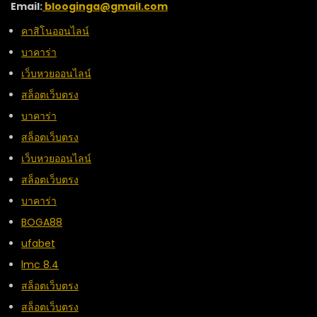
Email:
blooginga@gmail.com
คาสิโนออนไลน์
บาคาร่า
เว็บหวยออนไลน์
สล็อตเว็บตรง
บาคาร่า
สล็อตเว็บตรง
เว็บหวยออนไลน์
สล็อตเว็บตรง
บาคาร่า
BOGA88
ufabet
lmc 8.4
สล็อตเว็บตรง
สล็อตเว็บตรง