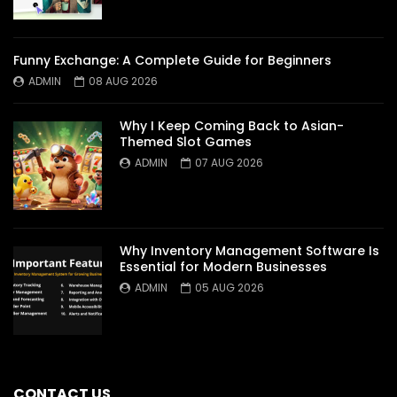
Funny Exchange: A Complete Guide for Beginners
ADMIN
08 AUG 2026
Why I Keep Coming Back to Asian-
Themed Slot Games
ADMIN
07 AUG 2026
Why Inventory Management Software Is
Essential for Modern Businesses
ADMIN
05 AUG 2026
CONTACT US