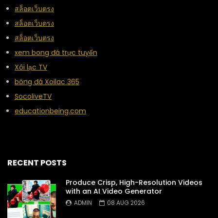
สล็อตเว็บตรง
สล็อตเว็บตรง
สล็อตเว็บตรง
xem bong đá trực tuyến
Xôi lạc TV
bóng đá Xoilac 365
SocoliveTV
educationbeing.com
RECENT POSTS
Produce Crisp, High-Resolution Videos
with an AI Video Generator
ADMIN
08 AUG 2026