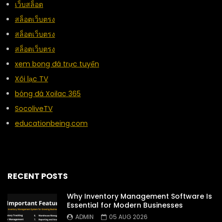
เว็บสล็อต
สล็อตเว็บตรง
สล็อตเว็บตรง
สล็อตเว็บตรง
xem bong đá trực tuyến
Xôi lạc TV
bóng đá Xoilac 365
SocoliveTV
educationbeing.com
RECENT POSTS
Why Inventory Management Software Is
Essential for Modern Businesses
ADMIN
05 AUG 2026