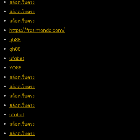
สล็อตเว็บตรง
สล็อตเว็บตรง
สล็อตเว็บตรง
https://frasimondo.com/
qh88
qh88
ufabet
YO88
สล็อตเว็บตรง
สล็อตเว็บตรง
สล็อตเว็บตรง
สล็อตเว็บตรง
ufabet
สล็อตเว็บตรง
สล็อตเว็บตรง