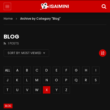
Home
Archive by Category "Blog"
BLOG
1 POSTS
SORT BY:
MOST VIEWED
ALL
A
B
C
D
E
F
G
H
I
J
K
L
M
N
O
P
Q
R
S
T
U
V
W
X
Y
Z
BLOG