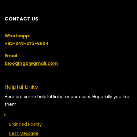
CONTACT US
Whatsapp:
+92-348-273-6504
Email:
blooginga@gmail.com
Helpful Links
Here are some helpful links for our users. Hopefully you like
them.
Branded Poetry
Best Message