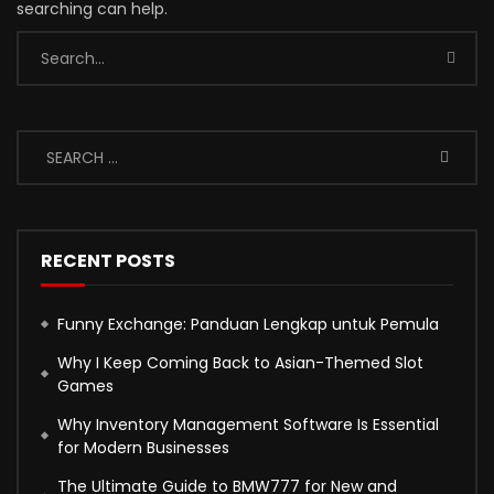
searching can help.
RECENT POSTS
Funny Exchange: Panduan Lengkap untuk Pemula
Why I Keep Coming Back to Asian-Themed Slot
Games
Why Inventory Management Software Is Essential
for Modern Businesses
The Ultimate Guide to BMW777 for New and