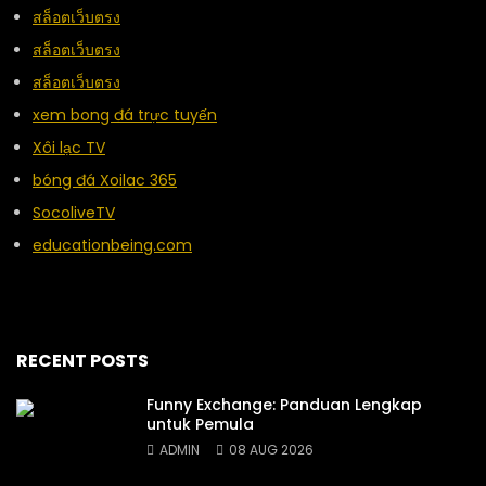
สล็อตเว็บตรง
สล็อตเว็บตรง
สล็อตเว็บตรง
xem bong đá trực tuyến
Xôi lạc TV
bóng đá Xoilac 365
SocoliveTV
educationbeing.com
RECENT POSTS
Funny Exchange: Panduan Lengkap
untuk Pemula
ADMIN
08 AUG 2026