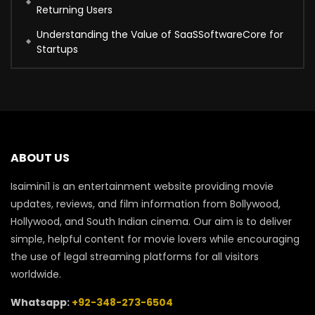
Returning Users
Understanding the Value of SaaSSoftwareCore for
Startups
ABOUT US
Isaimini1 is an entertainment website providing movie
updates, reviews, and film information from Bollywood,
Hollywood, and South Indian cinema. Our aim is to deliver
simple, helpful content for movie lovers while encouraging
the use of legal streaming platforms for all visitors
worldwide.
Whatsapp:
+92-348-273-6504