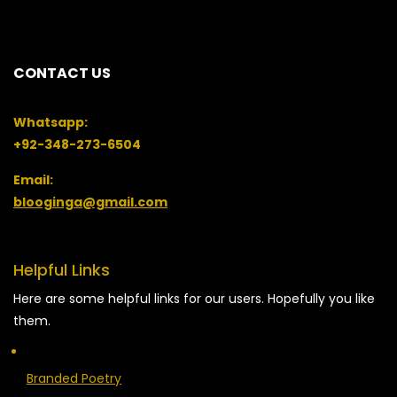
CONTACT US
Whatsapp:
+92-348-273-6504
Email:
blooginga@gmail.com
Helpful Links
Here are some helpful links for our users. Hopefully you like
them.
Branded Poetry