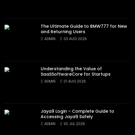
The Ultimate Guide to BMW777 for New
and Returning Users
ADMIN
03 AUG 2026
Understanding the Value of
SaaSSoftwareCore for Startups
ADMIN
01 AUG 2026
Jaya9 Login – Complete Guide to
Accessing Jaya9 Safely
ADMIN
30 JUL 2026