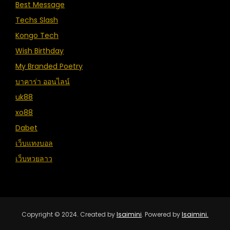
Best Message
Techs Slash
Kongo Tech
Wish Birthday
My Branded Poetry
บาคาร่า ออนไลน์
uk88
xo88
Dabet
เว็บแทงบอล
เว็บหวยลาว
Copyright © 2024. Created by
Isaimini
. Powered by
Isaimini.