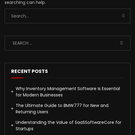
searching can help.
RECENT POSTS
Why Inventory Management Software Is Essential
for Modern Businesses
The Ultimate Guide to BMW777 for New and
Returning Users
Understanding the Value of SaaSSoftwareCore for
Startups