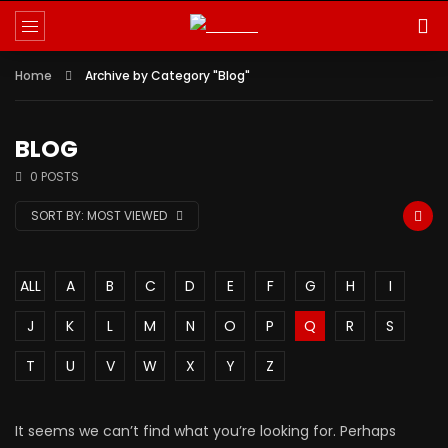
Home
Archive by Category "Blog"
BLOG
0 POSTS
SORT BY:
MOST VIEWED
ALL
A
B
C
D
E
F
G
H
I
J
K
L
M
N
O
P
Q
R
S
T
U
V
W
X
Y
Z
It seems we can’t find what you’re looking for. Perhaps