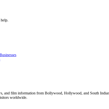
 help.
Businesses
s
ws, and film information from Bollywood, Hollywood, and South Indian 
visitors worldwide.