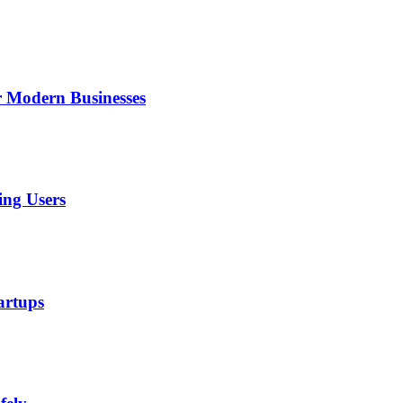
r Modern Businesses
ng Users
artups