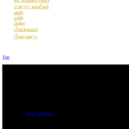
My Branded Poetry
บาคาร่า ออนไลน์
uk88
xo88
Dabet
เว็บแทงบอล
เว็บหวยลาว
Top
No videos yet!
Click on "Watch later" to put videos here
View all videos