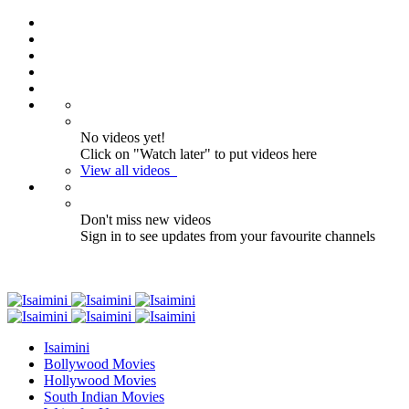
No videos yet!
Click on "Watch later" to put videos here
View all videos
Don't miss new videos
Sign in to see updates from your favourite channels
Isaimini
Bollywood Movies
Hollywood Movies
South Indian Movies