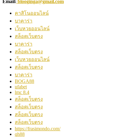
Email:
blooginga@gmail.com
คาสิโนออนไลน์
บาคาร่า
เว็บหวยออนไลน์
สล็อตเว็บตรง
บาคาร่า
สล็อตเว็บตรง
เว็บหวยออนไลน์
สล็อตเว็บตรง
บาคาร่า
BOGA88
ufabet
lmc 8.4
สล็อตเว็บตรง
สล็อตเว็บตรง
สล็อตเว็บตรง
สล็อตเว็บตรง
https://frasimondo.com/
qh88