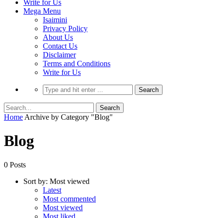
Write for Us
Mega Menu
Isaimini
Privacy Policy
About Us
Contact Us
Disclaimer
Terms and Conditions
Write for Us
Home
Archive by Category "Blog"
Blog
0 Posts
Sort by:
Most viewed
Latest
Most commented
Most viewed
Most liked