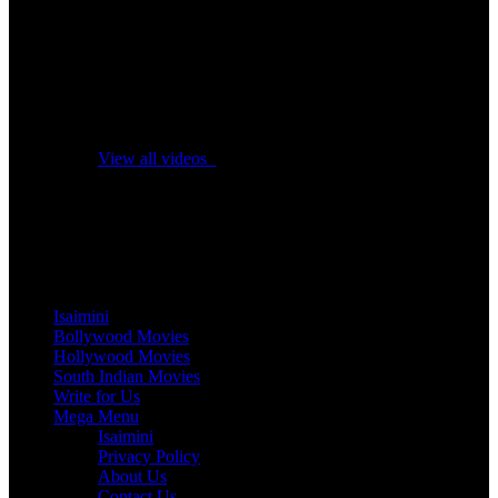
No videos yet!
Click on "Watch later" to put videos here
View all videos
Don't miss new videos
Sign in to see updates from your favourite channels
Isaimini
Bollywood Movies
Hollywood Movies
South Indian Movies
Write for Us
Mega Menu
Isaimini
Privacy Policy
About Us
Contact Us