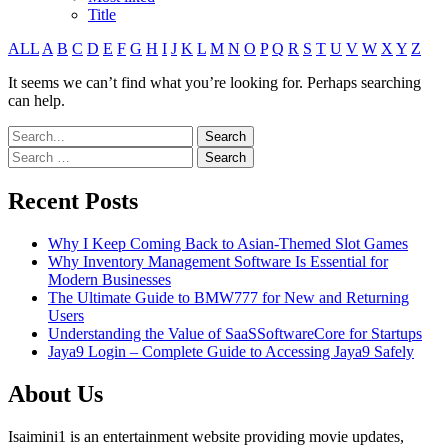
Title
ALL
A
B
C
D
E
F
G
H
I
J
K
L
M
N
O
P
Q
R
S
T
U
V
W
X
Y
Z
It seems we can’t find what you’re looking for. Perhaps searching
can help.
Search
for:
Recent Posts
Why I Keep Coming Back to Asian-Themed Slot Games
Why Inventory Management Software Is Essential for
Modern Businesses
The Ultimate Guide to BMW777 for New and Returning
Users
Understanding the Value of SaaSSoftwareCore for Startups
Jaya9 Login – Complete Guide to Accessing Jaya9 Safely
About Us
Isaimini1 is an entertainment website providing movie updates,