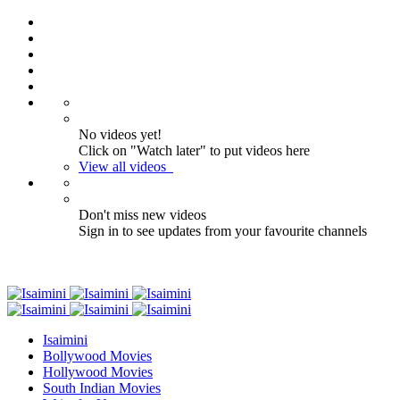
No videos yet!
Click on "Watch later" to put videos here
View all videos
Don't miss new videos
Sign in to see updates from your favourite channels
Isaimini
Bollywood Movies
Hollywood Movies
South Indian Movies