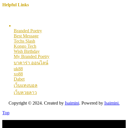
Helpful Links
Here are some helpful links for our users. Hopefully you like them.
Branded Poetry
Best Message
Techs Slash
Kongo Tech
Wish Birthday
My Branded Poetry
บาคาร่า ออนไลน์
uk88
xo88
Dabet
เว็บแทงบอล
เว็บหวยลาว
Copyright © 2024. Created by
Isaimini
. Powered by
Isaimini.
Top