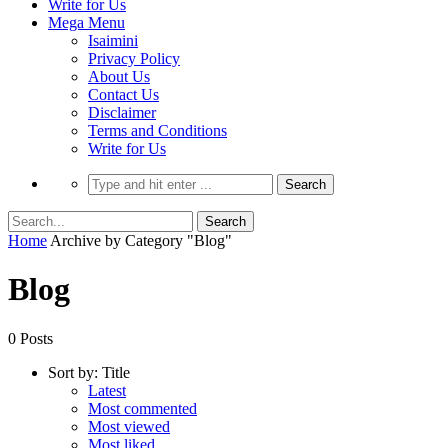
Write for Us
Mega Menu
Isaimini
Privacy Policy
About Us
Contact Us
Disclaimer
Terms and Conditions
Write for Us
Home
Archive by Category "Blog"
Blog
0 Posts
Sort by:
Title
Latest
Most commented
Most viewed
Most liked