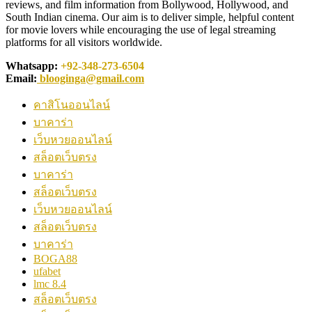
reviews, and film information from Bollywood, Hollywood, and
South Indian cinema. Our aim is to deliver simple, helpful content
for movie lovers while encouraging the use of legal streaming
platforms for all visitors worldwide.
Whatsapp:
+92-348-273-6504
Email:
blooginga@gmail.com
คาสิโนออนไลน์
บาคาร่า
เว็บหวยออนไลน์
สล็อตเว็บตรง
บาคาร่า
สล็อตเว็บตรง
เว็บหวยออนไลน์
สล็อตเว็บตรง
บาคาร่า
BOGA88
ufabet
lmc 8.4
สล็อตเว็บตรง