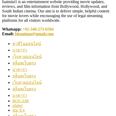
Isaimini1 is an entertainment website providing movie updates,
reviews, and film information from Bollywood, Hollywood, and
South Indian cinema. Our aim is to deliver simple, helpful content
for movie lovers while encouraging the use of legal streaming
platforms for all visitors worldwide.
Whatsapp:
+92-348-273-6504
Email:
blooginga@gmail.com
คาสิโนออนไลน์
บาคาร่า
เว็บหวยออนไลน์
สล็อตเว็บตรง
บาคาร่า
สล็อตเว็บตรง
เว็บหวยออนไลน์
สล็อตเว็บตรง
บาคาร่า
BOGA88
ufabet
lmc 8.4
สล็อตเว็บตรง