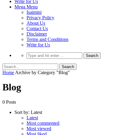
Write for Us
Mega Menu
Isaimini
Privacy Policy
About Us
Contact Us
Disclaimer
Terms and Conditions
Write for Us
Home
Archive by Category "Blog"
Blog
0 Posts
Sort by:
Latest
Latest
Most commented
Most viewed
Most liked