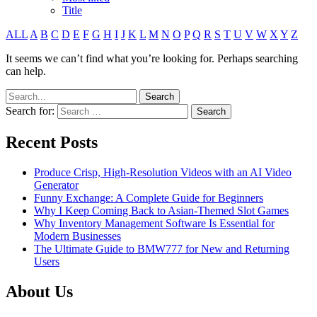
Title
ALL
A
B
C
D
E
F
G
H
I
J
K
L
M
N
O
P
Q
R
S
T
U
V
W
X
Y
Z
It seems we can’t find what you’re looking for. Perhaps searching
can help.
Search for:
Recent Posts
Produce Crisp, High-Resolution Videos with an AI Video
Generator
Funny Exchange: A Complete Guide for Beginners
Why I Keep Coming Back to Asian-Themed Slot Games
Why Inventory Management Software Is Essential for
Modern Businesses
The Ultimate Guide to BMW777 for New and Returning
Users
About Us