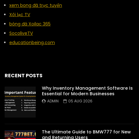
xem bong đá trực tuyến
Xôi lạc TV
bóng đá Xoilac 365
SocoliveTV
educationbeing.com
RECENT POSTS
Why Inventory Management Software Is
Essential for Modern Businesses
ADMIN
05 AUG 2026
The Ultimate Guide to BMW777 for New
and Returning Users