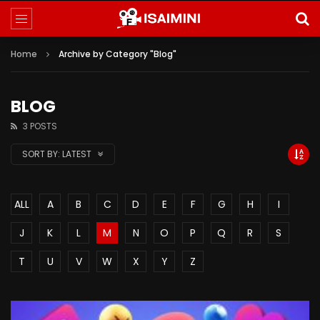
Home
Archive by Category "Blog"
BLOG
3 POSTS
SORT BY:
LATEST
ALL
A
B
C
D
E
F
G
H
I
J
K
L
M
N
O
P
Q
R
S
T
U
V
W
X
Y
Z