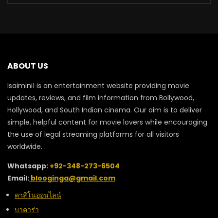
ABOUT US
Isaimini1 is an entertainment website providing movie
updates, reviews, and film information from Bollywood,
Hollywood, and South Indian cinema. Our aim is to deliver
simple, helpful content for movie lovers while encouraging
the use of legal streaming platforms for all visitors
worldwide.
Whatsapp:
+92-348-273-6504
Email:
blooginga@gmail.com
คาสิโนออนไลน์
บาคาร่า