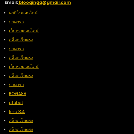
Email:
blooginga@gmail.com
คาสิโนออนไลน์
บาคาร่า
เว็บหวยออนไลน์
สล็อตเว็บตรง
บาคาร่า
สล็อตเว็บตรง
เว็บหวยออนไลน์
สล็อตเว็บตรง
บาคาร่า
BOGA88
ufabet
lmc 8.4
สล็อตเว็บตรง
สล็อตเว็บตรง