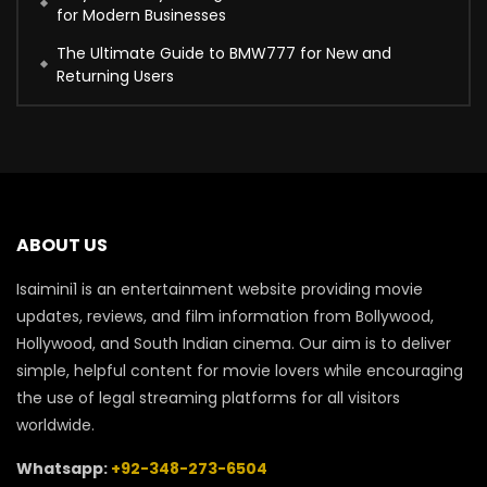
for Modern Businesses
The Ultimate Guide to BMW777 for New and
Returning Users
ABOUT US
Isaimini1 is an entertainment website providing movie
updates, reviews, and film information from Bollywood,
Hollywood, and South Indian cinema. Our aim is to deliver
simple, helpful content for movie lovers while encouraging
the use of legal streaming platforms for all visitors
worldwide.
Whatsapp:
+92-348-273-6504