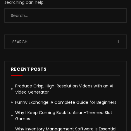
searching can help.
RECENT POSTS
Produce Crisp, High-Resolution Videos with an AI
Video Generator
Funny Exchange: A Complete Guide for Beginners
Why I Keep Coming Back to Asian-Themed Slot
Games
Why Inventory Management Software Is Essential