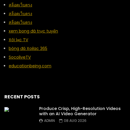
สล็อตเว็บตรง
สล็อตเว็บตรง
สล็อตเว็บตรง
xem bong đá trực tuyến
Xôi lạc TV
bóng đá Xoilac 365
SocoliveTV
educationbeing.com
RECENT POSTS
Produce Crisp, High-Resolution Videos
with an AI Video Generator
ADMIN
08 AUG 2026