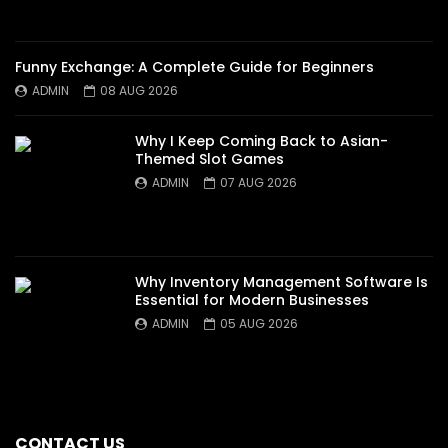
Funny Exchange: A Complete Guide for Beginners
ADMIN
08 AUG 2026
Why I Keep Coming Back to Asian-
Themed Slot Games
ADMIN
07 AUG 2026
Why Inventory Management Software Is
Essential for Modern Businesses
ADMIN
05 AUG 2026
CONTACT US