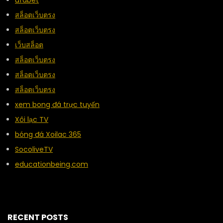
ufabet
สล็อตเว็บตรง
สล็อตเว็บตรง
เว็บสล็อต
สล็อตเว็บตรง
สล็อตเว็บตรง
สล็อตเว็บตรง
xem bong đá trực tuyến
Xôi lạc TV
bóng đá Xoilac 365
SocoliveTV
educationbeing.com
RECENT POSTS