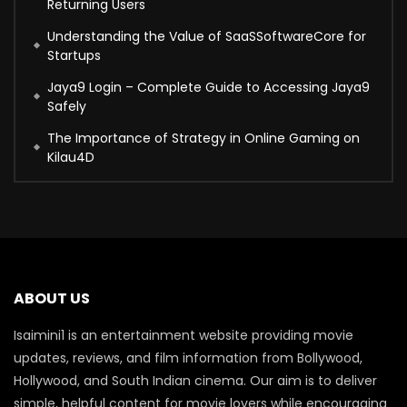
Returning Users
Understanding the Value of SaaSSoftwareCore for
Startups
Jaya9 Login – Complete Guide to Accessing Jaya9
Safely
The Importance of Strategy in Online Gaming on
Kilau4D
ABOUT US
Isaimini1 is an entertainment website providing movie
updates, reviews, and film information from Bollywood,
Hollywood, and South Indian cinema. Our aim is to deliver
simple, helpful content for movie lovers while encouraging