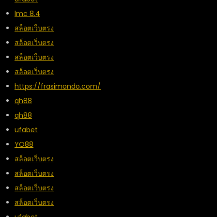
lmc 8.4
สล็อตเว็บตรง
สล็อตเว็บตรง
สล็อตเว็บตรง
สล็อตเว็บตรง
https://frasimondo.com/
qh88
qh88
ufabet
YO88
สล็อตเว็บตรง
สล็อตเว็บตรง
สล็อตเว็บตรง
สล็อตเว็บตรง