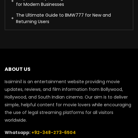
for Modern Businesses
The Ultimate Guide to BMW777 for New and
Returning Users
ABOUT US
Isaimini1 is an entertainment website providing movie
updates, reviews, and film information from Bollywood,
Hollywood, and South Indian cinema. Our aim is to deliver
simple, helpful content for movie lovers while encouraging
the use of legal streaming platforms for all visitors
worldwide.
Whatsapp:
+92-348-273-6504