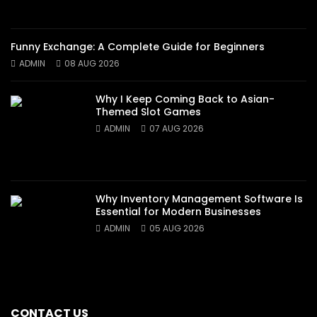
Funny Exchange: A Complete Guide for Beginners
ADMIN
08 AUG 2026
Why I Keep Coming Back to Asian-
Themed Slot Games
ADMIN
07 AUG 2026
Why Inventory Management Software Is
Essential for Modern Businesses
ADMIN
05 AUG 2026
CONTACT US