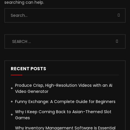
searching can help.
RECENT POSTS
Produce Crisp, High-Resolution Videos with an AI
Video Generator
Funny Exchange: A Complete Guide for Beginners
Why I Keep Coming Back to Asian-Themed Slot
Games
Why Inventory Management Software Is Essential