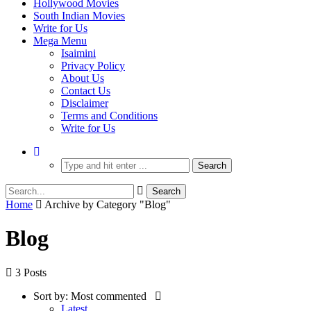
Hollywood Movies
South Indian Movies
Write for Us
Mega Menu
Isaimini
Privacy Policy
About Us
Contact Us
Disclaimer
Terms and Conditions
Write for Us
Home
Archive by Category "Blog"
Blog
3 Posts
Sort by:
Most commented
Latest