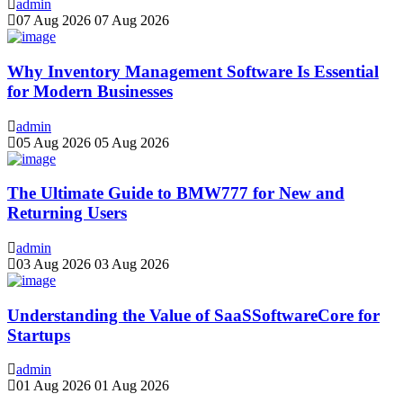
admin
07 Aug 2026
07 Aug 2026
Why Inventory Management Software Is Essential
for Modern Businesses
admin
05 Aug 2026
05 Aug 2026
The Ultimate Guide to BMW777 for New and
Returning Users
admin
03 Aug 2026
03 Aug 2026
Understanding the Value of SaaSSoftwareCore for
Startups
admin
01 Aug 2026
01 Aug 2026