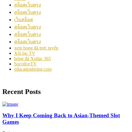
สล็อตเว็บตรง
สล็อตเว็บตรง
เว็บสล็อต
สล็อตเว็บตรง
สล็อตเว็บตรง
สล็อตเว็บตรง
xem bong đá trực tuyến
Xôi lạc TV
bóng đá Xoilac 365
SocoliveTV
educationbeing.com
Recent Posts
Why I Keep Coming Back to Asian-Themed Slot
Games