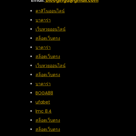
Email:
blooginga@gmail.com
คาสิโนออนไลน์
บาคาร่า
เว็บหวยออนไลน์
สล็อตเว็บตรง
บาคาร่า
สล็อตเว็บตรง
เว็บหวยออนไลน์
สล็อตเว็บตรง
บาคาร่า
BOGA88
ufabet
lmc 8.4
สล็อตเว็บตรง
สล็อตเว็บตรง