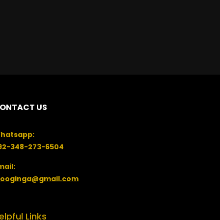
ONTACT US
hatsapp:
92-348-273-6504
mail:
looginga@gmail.com
elpful Links