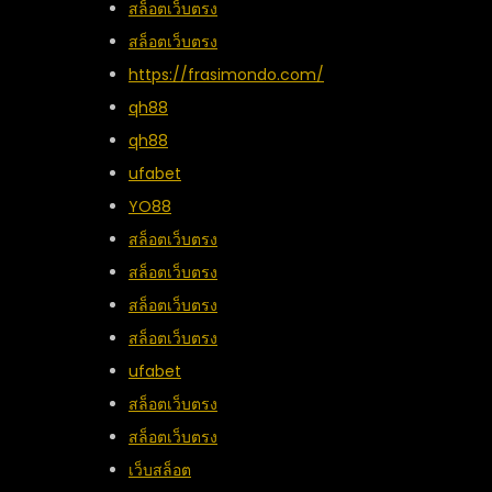
สล็อตเว็บตรง
สล็อตเว็บตรง
https://frasimondo.com/
qh88
qh88
ufabet
YO88
สล็อตเว็บตรง
สล็อตเว็บตรง
สล็อตเว็บตรง
สล็อตเว็บตรง
ufabet
สล็อตเว็บตรง
สล็อตเว็บตรง
เว็บสล็อต