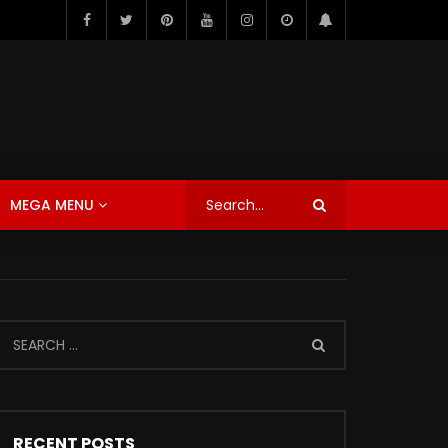
MEGA MENU
RECENT POSTS